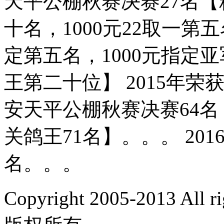
天平公棚秋赛决赛27名【
十名，1000元22取一第五
定第五名，1000元指定
王第二十位】 2015年荣
安天平公棚秋赛决赛64名，
关鸽王71名】。。。 201
名。。。
Copyright 2005-2013 Al