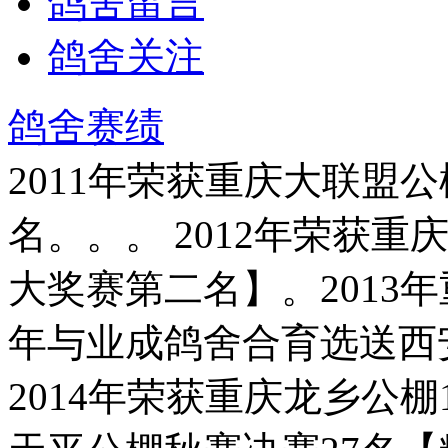
鸽舍留言
鸽舍关注
鸽舍赛绩
2011年荣获重庆大联盟公
名。。。 2012年荣获
大奖赛第二名】。2013年重
年与业成鸽舍合育选送西
2014年荣获重庆龙乡公棚1