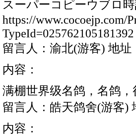
スーパーコピーウブロ時
https://www.cocoejp.com/P
TypeId=025762105181392
留言人：渝北(游客)
地址
内容：
满棚世界级名鸽，名鸽，
留言人：皓天鸽舍(游客)
内容：