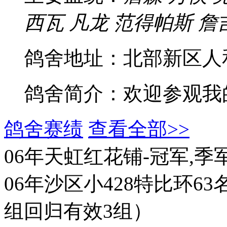
西瓦 凡龙 范得帕斯 詹
鸽舍地址：北部新区人
鸽舍简介：欢迎参观我
鸽舍赛绩
查看全部>>
06年天虹红花铺-冠军,季
06年沙区小428特比环63
组回归有效3组）