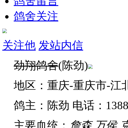
鸽舍留言
鸽舍关注
关注他
发站内信
劲翔鸽舍
(陈劲)
地区：重庆-重庆市-江
鸽主：陈劲
电话：13883
主要血统：
詹森 万侯 