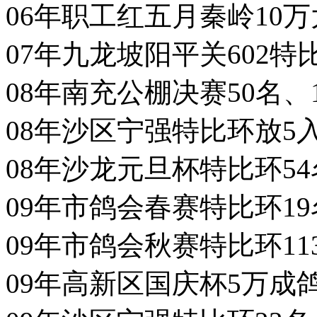
06年职工红五月秦岭10万
07年九龙坡阳平关602特比
08年南充公棚决赛50名、1
08年沙区宁强特比环放5
08年沙龙元旦杯特比环54
09年市鸽会春赛特比环19
09年市鸽会秋赛特比环113
09年高新区国庆杯5万成鸽