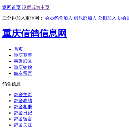
返回首页
设置成为主页
三分钟加入重信网：
会员鸽舍加入
俱乐部加入
公棚加入
协会
重庆信鸽信息网
首页
重庆赛事
荣誉殿堂
重庆铭鸽
鸽友留言
鸽舍信息
鸽舍主页
鸽舍赛绩
鸽舍相册
鸽舍日记
鸽舍留言
鸽舍关注