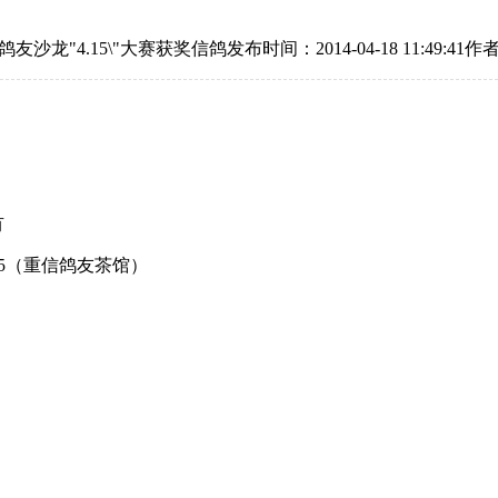
季鸽友沙龙"4.15\"大赛获奖信鸽
发布时间：2014-04-18 11:49:41
作
有
80805（重信鸽友茶馆）